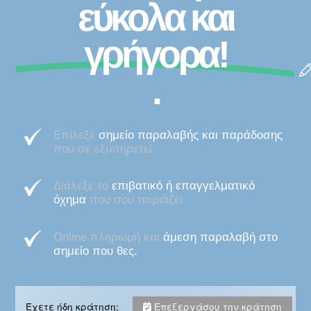
εύκολα και
γρήγορα!
.
Επίλεξε
σημείο παραλαβής και παράδοσης
που σε εξυπηρετεί.
Διάλεξε το
επιβατικό ή επαγγελματικό
όχημα
που σου ταιριάζει.
Online πληρωμή και
άμεση παραλαβή στο
σημείο που θες.
Έχετε ήδη κράτηση;
Επεξεργάσου την κράτηση