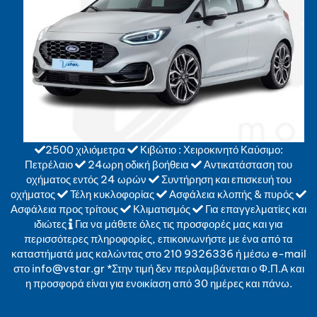
2500 χιλιόμετρα
Κιβώτιο : Χειροκινητό
Καύσιμο:
Πετρέλαιο
24ωρη οδική βοήθεια
Αντικατάσταση του
οχήματος εντός 24 ωρών
Συντήρηση και επισκευή του
οχήματος
Τέλη κυκλοφορίας
Ασφάλεια κλοπής & πυρός
Ασφάλεια προς τρίτους
Κλιματισμός
Για επαγγελματίες και
ιδιώτες
Για να μάθετε όλες τις προσφορές μας και για
περισσότερες πληροφορίες, επικοινωνήστε με ένα από τα
καταστήματά μας καλώντας στο 210 9326336 ή μέσω e-mail
στο info@vstar.gr
*Στην τιμή δεν περιλαμβάνεται ο Φ.Π.Α και
η προσφορά είναι για ενοικίαση από 30 ημέρες και πάνω.